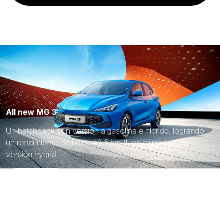
All new MG 3
Un hatchback con versión a gasolina e híbrido, logrando
un rendimiento de hasta 43,5 km /L en ciudad en su
versión hybrid.
Más información