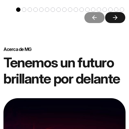
arrow_back
arrow_forward
Acerca de MG
Tenemos un futuro
brillante por delante