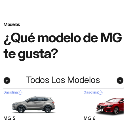
Modelos
¿Qué modelo de MG
te gusta?
Todos Los Modelos
arrow_back
arrow_forward
Gasolina
Gasolina
MG 5
MG 6