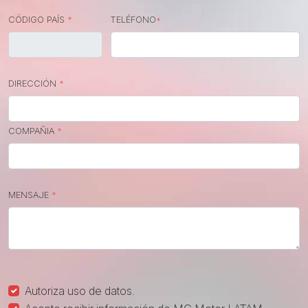
CÓDIGO PAÍS
*
TELÉFONO
*
DIRECCIÓN
*
COMPAÑIA
*
MENSAJE
*
Autoriza uso de datos.