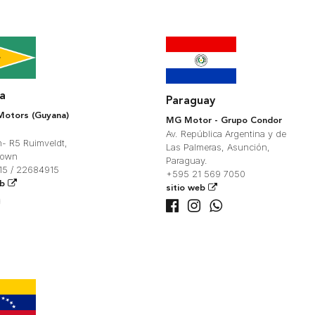
a
Paraguay
otors (Guyana)
MG Motor - Grupo Condor
Av. República Argentina y de
n- R5 Ruimveldt,
Las Palmeras, Asunción,
town
Paraguay.
5 / 22684915
+595 21 569 7050
eb
sitio web