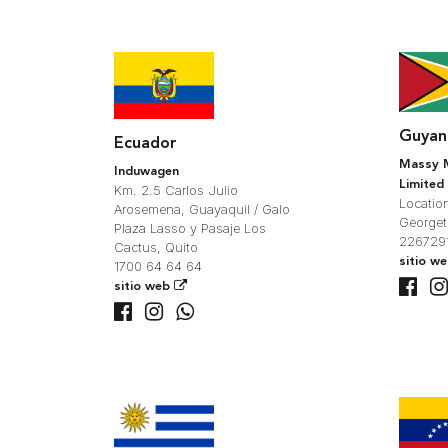
Guyan
Ecuador
Massy M
Induwagen
Limited
Km. 2.5 Carlos Julio
Locatio
Arosemena, Guayaquil / Galo
George
Plaza Lasso y Pasaje Los
2267291
Cactus, Quito
sitio w
1700 64 64 64
sitio web