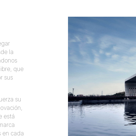
egar
de la
ándonos
ibre, que
r sus
uerza su
novación,
e está
 marca
s en cada