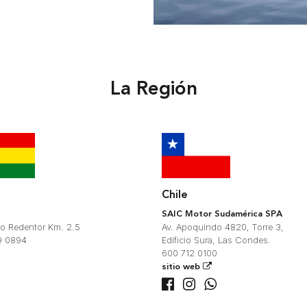
La Región
Chile
SAIC Motor Sudamérica SPA
sto Redentor Km. 2.5
Av. Apoquindo 4820, Torre 3,
9 0894
Edificio Sura, Las Condes.
600 712 0100
sitio web