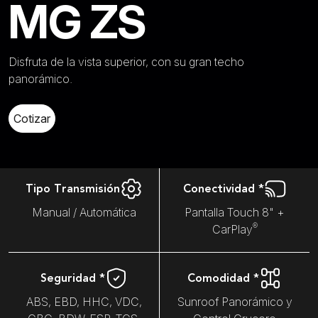
MG ZS
Disfruta de la vista superior, con su gran techo
panorámico.
Cotizar
Tipo Transmisión
Conectividad *
Manual / Automática
Pantalla Touch 8" +
®
CarPlay
Seguridad *
Comodidad *
ABS, EBD, HHC, VDC,
Sunroof Panorámico y