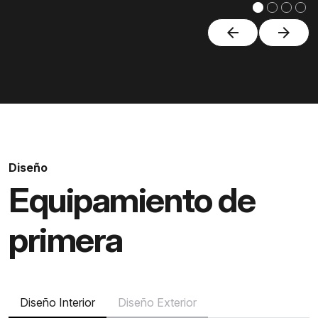
arrow_back
arrow_forward
Diseño
Equipamiento de
primera
Diseño Interior
Diseño Exterior