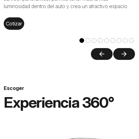
luminosidad dentro del auto y crea un atractivo espacio.
Cotizar
arrow_back
arrow_forward
Escoger
Experiencia 360°