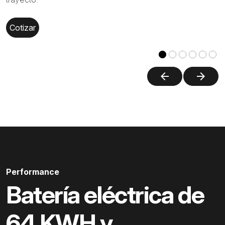
Cotizar
arrow_back
arrow_forward
Performance
Batería eléctrica de
64 KWH y