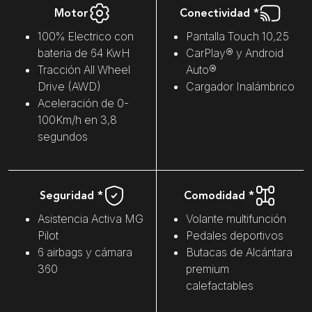
Motor
Conectividad *
100% Electrico con
Pantalla Touch 10,25
bateria de 64 KwH
CarPlay® y Android
Tracción All Wheel
Auto®
Drive (AWD)
Cargador Inalámbrico
Aceleración de 0-
100Km/h en 3,8
segundos
Seguridad *
Comodidad *
Asistencia Activa MG
Volante multifunción
Pilot
Pedales deportivos
6 airbags y cámara
Butacas de Alcántara
360
premium
calefactables